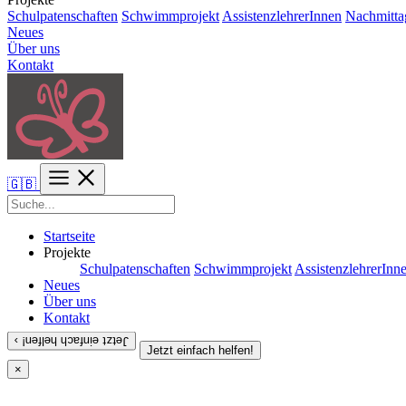
Schulpatenschaften
Schwimmprojekt
AssistenzlehrerInnen
Nachmitta
Neues
Über uns
Kontakt
🇬🇧
Startseite
Projekte
Schulpatenschaften
Schwimmprojekt
AssistenzlehrerInn
Neues
Über uns
Kontakt
Jetzt einfach helfen! ›
Jetzt einfach helfen!
×