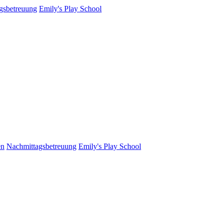
gsbetreuung
Emily's Play School
en
Nachmittagsbetreuung
Emily's Play School