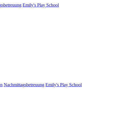
gsbetreuung
Emily's Play School
en
Nachmittagsbetreuung
Emily's Play School