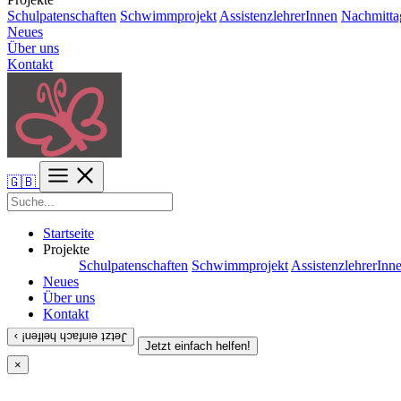
Schulpatenschaften
Schwimmprojekt
AssistenzlehrerInnen
Nachmitta
Neues
Über uns
Kontakt
🇬🇧
Startseite
Projekte
Schulpatenschaften
Schwimmprojekt
AssistenzlehrerInn
Neues
Über uns
Kontakt
Jetzt einfach helfen! ›
Jetzt einfach helfen!
×